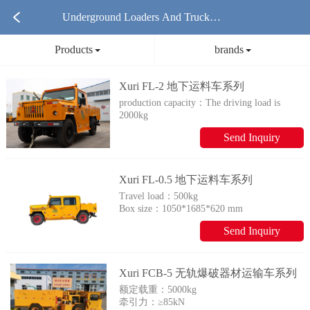
Underground Loaders And Trucks P
Products
brands
roducts
Xuri FL-2 地下运料车系列
production capacity：
The driving load is
2000kg
Cargo Box Size (mm)：
Send Inquiry
2050*1835*620
Xuri FL-0.5 地下运料车系列
Travel load：
500kg
Box size：
1050*1685*620 mm
Send Inquiry
Xuri FCB-5 无轨爆破器材运输车系列
额定载重：
5000kg
牵引力：
≥85kN