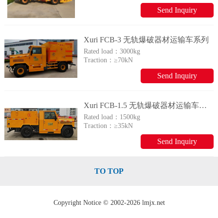
Send Inquiry
Xuri FCB-3 无轨爆破器材运输车系列
Rated load：
3000kg
Traction：
≥70kN
Send Inquiry
Xuri FCB-1.5 无轨爆破器材运输车系列
Rated load：
1500kg
Traction：
≥35kN
Send Inquiry
TO TOP
Copyright Notice © 2002-2026 lmjx.net